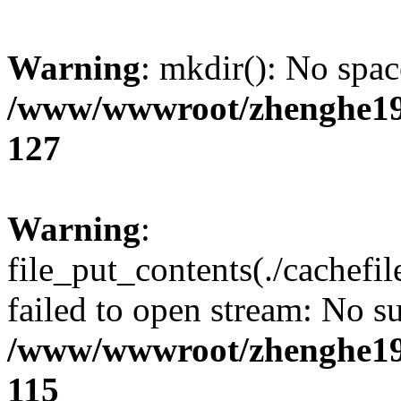
Warning
: mkdir(): No spac
/www/wwwroot/zhenghe19
127
Warning
:
file_put_contents(./cachef
failed to open stream: No su
/www/wwwroot/zhenghe19
115